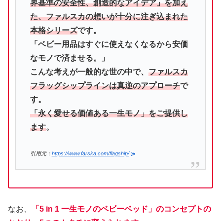
界基準の安全性、創造的なアイデア」を加え
た、ファルスカの想いが十分に注ぎ込まれた
本格シリーズ
です。
「ベビー用品はすぐに使えなくなるから安価
なモノで済ませる。」
こんな考えが一般的な世の中で、
ファルスカ
フラッグシップラインは真逆のアプローチ
で
す。
「永く愛せる価値ある一生モノ」をご提供し
ます
。
引用元：
https://www.farska.com/flagship/
なお、
「5 in 1 一生モノのベビーベッド」のコンセプトの