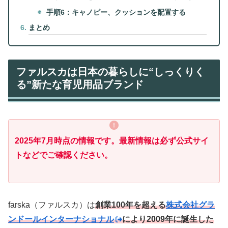
手順6：キャノピー、クッションを配置する
まとめ
ファルスカは日本の暮らしに“しっくりく
る”新たな育児用品ブランド
2025年7月時点の情報です。最新情報は必ず公式サイ
トなどでご確認ください。
farska（ファルスカ）は
創業100年を超える
株式会社グラ
ンドールインターナショナル
により
2
0
0
9
年に
誕生
した