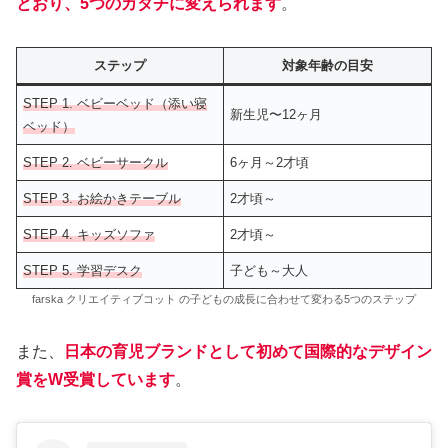
とおり、5つのカタチに変えられます
。
ステップ
対象年齢の目安
STEP 1. ベビーベッド（添い寝
新生児〜12ヶ月
ベッド）
STEP 2. ベビーサークル
6ヶ月～2才頃
STEP 3. お絵かきテーブル
2才頃～
STEP 4. キッズソファ
2才頃～
STEP 5. 学習デスク
子ども～大人
farska クリエイティブコット の子どもの成長に合わせて変わる5つのステップ
また、
日本の育児ブランドとして初めて国際的なデザイン
賞をW受賞しています
。