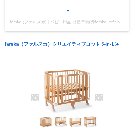
färska (ファルスカ) | ベビー用品 出産準備(@farska_official)がシェアした投稿
farska（ファルスカ）クリエイティブコット 5-in-1